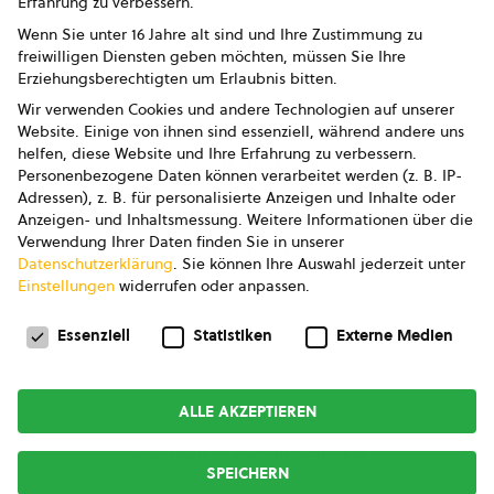
Erfahrung zu verbessern.
Impressum
Wenn Sie unter 16 Jahre alt sind und Ihre Zustimmung zu
freiwilligen Diensten geben möchten, müssen Sie Ihre
Datenschutz
Erziehungsberechtigten um Erlaubnis bitten.
Wir verwenden Cookies und andere Technologien auf unserer
AGB
Website. Einige von ihnen sind essenziell, während andere uns
helfen, diese Website und Ihre Erfahrung zu verbessern.
AGB Marketing GmbH
Personenbezogene Daten können verarbeitet werden (z. B. IP-
Adressen), z. B. für personalisierte Anzeigen und Inhalte oder
AGB Bildung
Anzeigen- und Inhaltsmessung.
Weitere Informationen über die
Verwendung Ihrer Daten finden Sie in unserer
Newsletter
Datenschutzerklärung
.
Sie können Ihre Auswahl jederzeit unter
Einstellungen
widerrufen oder anpassen.
Datenschutzeinstellungen
FOLGE UNS
Essenziell
Statistiken
Externe Medien
ALLE AKZEPTIEREN
Copyright © 2026
bio austria
SPEICHERN