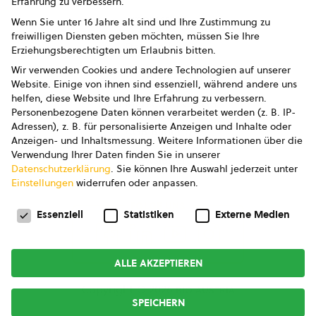
Erfahrung zu verbessern.
Impressum
Wenn Sie unter 16 Jahre alt sind und Ihre Zustimmung zu
freiwilligen Diensten geben möchten, müssen Sie Ihre
Datenschutz
Erziehungsberechtigten um Erlaubnis bitten.
Wir verwenden Cookies und andere Technologien auf unserer
AGB
Website. Einige von ihnen sind essenziell, während andere uns
helfen, diese Website und Ihre Erfahrung zu verbessern.
AGB Marketing GmbH
Personenbezogene Daten können verarbeitet werden (z. B. IP-
Adressen), z. B. für personalisierte Anzeigen und Inhalte oder
AGB Bildung
Anzeigen- und Inhaltsmessung.
Weitere Informationen über die
Verwendung Ihrer Daten finden Sie in unserer
Newsletter
Datenschutzerklärung
.
Sie können Ihre Auswahl jederzeit unter
Einstellungen
widerrufen oder anpassen.
Datenschutzeinstellungen
FOLGE UNS
Essenziell
Statistiken
Externe Medien
ALLE AKZEPTIEREN
Copyright © 2026
bio austria
SPEICHERN