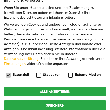
Erfahrung zu verbessern.
Impressum
Wenn Sie unter 16 Jahre alt sind und Ihre Zustimmung zu
freiwilligen Diensten geben möchten, müssen Sie Ihre
Datenschutz
Erziehungsberechtigten um Erlaubnis bitten.
Wir verwenden Cookies und andere Technologien auf unserer
AGB
Website. Einige von ihnen sind essenziell, während andere uns
helfen, diese Website und Ihre Erfahrung zu verbessern.
AGB Marketing GmbH
Personenbezogene Daten können verarbeitet werden (z. B. IP-
Adressen), z. B. für personalisierte Anzeigen und Inhalte oder
AGB Bildung
Anzeigen- und Inhaltsmessung.
Weitere Informationen über die
Verwendung Ihrer Daten finden Sie in unserer
Newsletter
Datenschutzerklärung
.
Sie können Ihre Auswahl jederzeit unter
Einstellungen
widerrufen oder anpassen.
Datenschutzeinstellungen
FOLGE UNS
Essenziell
Statistiken
Externe Medien
ALLE AKZEPTIEREN
Copyright © 2026
bio austria
SPEICHERN