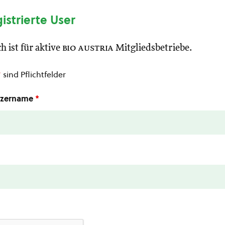
gistrierte User
h ist für aktive
bio austria
Mitgliedsbetriebe.
*
sind Pflichtfelder
utzername
*