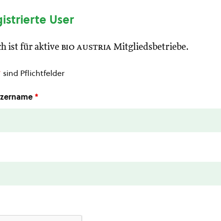
gistrierte User
h ist für aktive
bio austria
Mitgliedsbetriebe.
*
sind Pflichtfelder
utzername
*