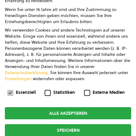
Erfahrung zu verbessern.
Impressum
Wenn Sie unter 16 Jahre alt sind und Ihre Zustimmung zu
freiwilligen Diensten geben möchten, müssen Sie Ihre
Datenschutz
Erziehungsberechtigten um Erlaubnis bitten.
Wir verwenden Cookies und andere Technologien auf unserer
AGB
Website. Einige von ihnen sind essenziell, während andere uns
helfen, diese Website und Ihre Erfahrung zu verbessern.
AGB Marketing GmbH
Personenbezogene Daten können verarbeitet werden (z. B. IP-
Adressen), z. B. für personalisierte Anzeigen und Inhalte oder
AGB Bildung
Anzeigen- und Inhaltsmessung.
Weitere Informationen über die
Verwendung Ihrer Daten finden Sie in unserer
Newsletter
Datenschutzerklärung
.
Sie können Ihre Auswahl jederzeit unter
Einstellungen
widerrufen oder anpassen.
Datenschutzeinstellungen
FOLGE UNS
Essenziell
Statistiken
Externe Medien
ALLE AKZEPTIEREN
Copyright © 2026
bio austria
SPEICHERN