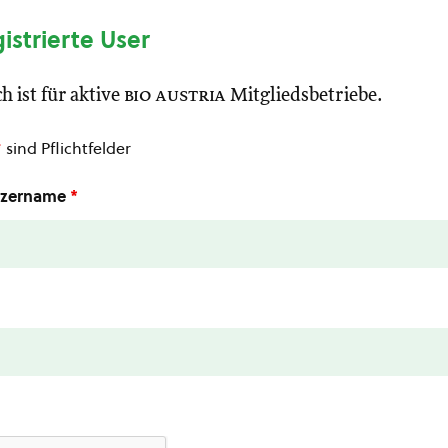
gistrierte User
h ist für aktive
bio austria
Mitgliedsbetriebe.
*
sind Pflichtfelder
utzername
*