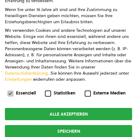
Erfahrung zu verbessern.
Impressum
Wenn Sie unter 16 Jahre alt sind und Ihre Zustimmung zu
freiwilligen Diensten geben möchten, müssen Sie Ihre
Datenschutz
Erziehungsberechtigten um Erlaubnis bitten.
Wir verwenden Cookies und andere Technologien auf unserer
AGB
Website. Einige von ihnen sind essenziell, während andere uns
helfen, diese Website und Ihre Erfahrung zu verbessern.
AGB Marketing GmbH
Personenbezogene Daten können verarbeitet werden (z. B. IP-
Adressen), z. B. für personalisierte Anzeigen und Inhalte oder
AGB Bildung
Anzeigen- und Inhaltsmessung.
Weitere Informationen über die
Verwendung Ihrer Daten finden Sie in unserer
Newsletter
Datenschutzerklärung
.
Sie können Ihre Auswahl jederzeit unter
Einstellungen
widerrufen oder anpassen.
Datenschutzeinstellungen
FOLGE UNS
Essenziell
Statistiken
Externe Medien
ALLE AKZEPTIEREN
Copyright © 2026
bio austria
SPEICHERN