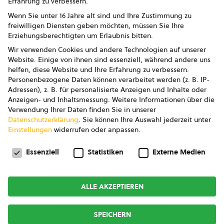
Erfahrung zu verbessern.
Impressum
Wenn Sie unter 16 Jahre alt sind und Ihre Zustimmung zu
freiwilligen Diensten geben möchten, müssen Sie Ihre
Datenschutz
Erziehungsberechtigten um Erlaubnis bitten.
Wir verwenden Cookies und andere Technologien auf unserer
AGB
Website. Einige von ihnen sind essenziell, während andere uns
helfen, diese Website und Ihre Erfahrung zu verbessern.
AGB Marketing GmbH
Personenbezogene Daten können verarbeitet werden (z. B. IP-
Adressen), z. B. für personalisierte Anzeigen und Inhalte oder
AGB Bildung
Anzeigen- und Inhaltsmessung.
Weitere Informationen über die
Verwendung Ihrer Daten finden Sie in unserer
Newsletter
Datenschutzerklärung
.
Sie können Ihre Auswahl jederzeit unter
Einstellungen
widerrufen oder anpassen.
Datenschutzeinstellungen
FOLGE UNS
Essenziell
Statistiken
Externe Medien
ALLE AKZEPTIEREN
Copyright © 2026
bio austria
SPEICHERN