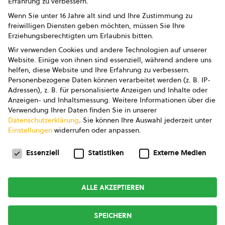
Erfahrung zu verbessern.
Impressum
Wenn Sie unter 16 Jahre alt sind und Ihre Zustimmung zu
freiwilligen Diensten geben möchten, müssen Sie Ihre
Datenschutz
Erziehungsberechtigten um Erlaubnis bitten.
Wir verwenden Cookies und andere Technologien auf unserer
AGB
Website. Einige von ihnen sind essenziell, während andere uns
helfen, diese Website und Ihre Erfahrung zu verbessern.
AGB Marketing GmbH
Personenbezogene Daten können verarbeitet werden (z. B. IP-
Adressen), z. B. für personalisierte Anzeigen und Inhalte oder
AGB Bildung
Anzeigen- und Inhaltsmessung.
Weitere Informationen über die
Verwendung Ihrer Daten finden Sie in unserer
Newsletter
Datenschutzerklärung
.
Sie können Ihre Auswahl jederzeit unter
Einstellungen
widerrufen oder anpassen.
Datenschutzeinstellungen
FOLGE UNS
Essenziell
Statistiken
Externe Medien
ALLE AKZEPTIEREN
Copyright © 2026
bio austria
SPEICHERN