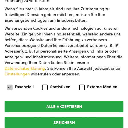
Erfahrung zu verbessern.
Impressum
Wenn Sie unter 16 Jahre alt sind und Ihre Zustimmung zu
freiwilligen Diensten geben möchten, müssen Sie Ihre
Datenschutz
Erziehungsberechtigten um Erlaubnis bitten.
Wir verwenden Cookies und andere Technologien auf unserer
AGB
Website. Einige von ihnen sind essenziell, während andere uns
helfen, diese Website und Ihre Erfahrung zu verbessern.
AGB Marketing GmbH
Personenbezogene Daten können verarbeitet werden (z. B. IP-
Adressen), z. B. für personalisierte Anzeigen und Inhalte oder
AGB Bildung
Anzeigen- und Inhaltsmessung.
Weitere Informationen über die
Verwendung Ihrer Daten finden Sie in unserer
Newsletter
Datenschutzerklärung
.
Sie können Ihre Auswahl jederzeit unter
Einstellungen
widerrufen oder anpassen.
Datenschutzeinstellungen
FOLGE UNS
Essenziell
Statistiken
Externe Medien
ALLE AKZEPTIEREN
Copyright © 2026
bio austria
SPEICHERN