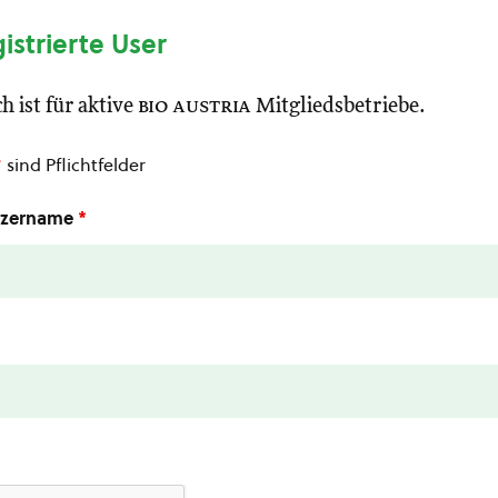
gistrierte User
h ist für aktive
bio austria
Mitgliedsbetriebe.
*
sind Pflichtfelder
utzername
*