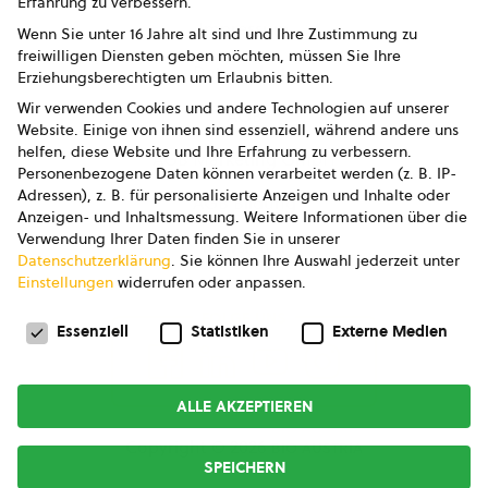
Erfahrung zu verbessern.
Impressum
Wenn Sie unter 16 Jahre alt sind und Ihre Zustimmung zu
freiwilligen Diensten geben möchten, müssen Sie Ihre
Datenschutz
Erziehungsberechtigten um Erlaubnis bitten.
Wir verwenden Cookies und andere Technologien auf unserer
AGB
Website. Einige von ihnen sind essenziell, während andere uns
helfen, diese Website und Ihre Erfahrung zu verbessern.
AGB Marketing GmbH
Personenbezogene Daten können verarbeitet werden (z. B. IP-
Adressen), z. B. für personalisierte Anzeigen und Inhalte oder
AGB Bildung
Anzeigen- und Inhaltsmessung.
Weitere Informationen über die
Verwendung Ihrer Daten finden Sie in unserer
Newsletter
Datenschutzerklärung
.
Sie können Ihre Auswahl jederzeit unter
Einstellungen
widerrufen oder anpassen.
Datenschutzeinstellungen
FOLGE UNS
Essenziell
Statistiken
Externe Medien
ALLE AKZEPTIEREN
Copyright © 2026
bio austria
SPEICHERN