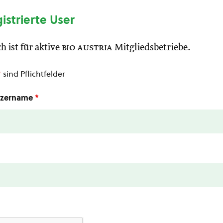
gistrierte User
h ist für aktive
bio austria
Mitgliedsbetriebe.
*
sind Pflichtfelder
utzername
*