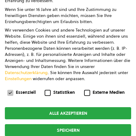
Erfahrung zu verbessern.
Impressum
Wenn Sie unter 16 Jahre alt sind und Ihre Zustimmung zu
freiwilligen Diensten geben möchten, müssen Sie Ihre
Datenschutz
Erziehungsberechtigten um Erlaubnis bitten.
Wir verwenden Cookies und andere Technologien auf unserer
AGB
Website. Einige von ihnen sind essenziell, während andere uns
helfen, diese Website und Ihre Erfahrung zu verbessern.
AGB Marketing GmbH
Personenbezogene Daten können verarbeitet werden (z. B. IP-
Adressen), z. B. für personalisierte Anzeigen und Inhalte oder
AGB Bildung
Anzeigen- und Inhaltsmessung.
Weitere Informationen über die
Verwendung Ihrer Daten finden Sie in unserer
Newsletter
Datenschutzerklärung
.
Sie können Ihre Auswahl jederzeit unter
Einstellungen
widerrufen oder anpassen.
Datenschutzeinstellungen
FOLGE UNS
Essenziell
Statistiken
Externe Medien
ALLE AKZEPTIEREN
Copyright © 2026
bio austria
SPEICHERN