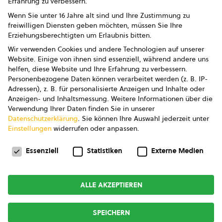
Erfahrung zu verbessern.
Impressum
Wenn Sie unter 16 Jahre alt sind und Ihre Zustimmung zu
freiwilligen Diensten geben möchten, müssen Sie Ihre
Datenschutz
Erziehungsberechtigten um Erlaubnis bitten.
Wir verwenden Cookies und andere Technologien auf unserer
AGB
Website. Einige von ihnen sind essenziell, während andere uns
helfen, diese Website und Ihre Erfahrung zu verbessern.
AGB Marketing GmbH
Personenbezogene Daten können verarbeitet werden (z. B. IP-
Adressen), z. B. für personalisierte Anzeigen und Inhalte oder
AGB Bildung
Anzeigen- und Inhaltsmessung.
Weitere Informationen über die
Verwendung Ihrer Daten finden Sie in unserer
Newsletter
Datenschutzerklärung
.
Sie können Ihre Auswahl jederzeit unter
Einstellungen
widerrufen oder anpassen.
Datenschutzeinstellungen
FOLGE UNS
Essenziell
Statistiken
Externe Medien
ALLE AKZEPTIEREN
Copyright © 2026
bio austria
SPEICHERN