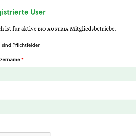
gistrierte User
h ist für aktive
bio austria
Mitgliedsbetriebe.
*
sind Pflichtfelder
utzername
*