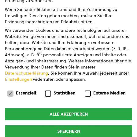
Erfahrung zu verbessern.
Impressum
Wenn Sie unter 16 Jahre alt sind und Ihre Zustimmung zu
freiwilligen Diensten geben möchten, müssen Sie Ihre
Datenschutz
Erziehungsberechtigten um Erlaubnis bitten.
Wir verwenden Cookies und andere Technologien auf unserer
AGB
Website. Einige von ihnen sind essenziell, während andere uns
helfen, diese Website und Ihre Erfahrung zu verbessern.
AGB Marketing GmbH
Personenbezogene Daten können verarbeitet werden (z. B. IP-
Adressen), z. B. für personalisierte Anzeigen und Inhalte oder
AGB Bildung
Anzeigen- und Inhaltsmessung.
Weitere Informationen über die
Verwendung Ihrer Daten finden Sie in unserer
Newsletter
Datenschutzerklärung
.
Sie können Ihre Auswahl jederzeit unter
Einstellungen
widerrufen oder anpassen.
Datenschutzeinstellungen
FOLGE UNS
Essenziell
Statistiken
Externe Medien
ALLE AKZEPTIEREN
Copyright © 2026
bio austria
SPEICHERN