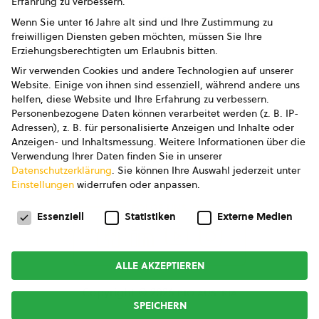
Erfahrung zu verbessern.
Impressum
Wenn Sie unter 16 Jahre alt sind und Ihre Zustimmung zu
freiwilligen Diensten geben möchten, müssen Sie Ihre
Datenschutz
Erziehungsberechtigten um Erlaubnis bitten.
Wir verwenden Cookies und andere Technologien auf unserer
AGB
Website. Einige von ihnen sind essenziell, während andere uns
helfen, diese Website und Ihre Erfahrung zu verbessern.
AGB Marketing GmbH
Personenbezogene Daten können verarbeitet werden (z. B. IP-
Adressen), z. B. für personalisierte Anzeigen und Inhalte oder
AGB Bildung
Anzeigen- und Inhaltsmessung.
Weitere Informationen über die
Verwendung Ihrer Daten finden Sie in unserer
Newsletter
Datenschutzerklärung
.
Sie können Ihre Auswahl jederzeit unter
Einstellungen
widerrufen oder anpassen.
Datenschutzeinstellungen
FOLGE UNS
Essenziell
Statistiken
Externe Medien
ALLE AKZEPTIEREN
Copyright © 2026
bio austria
SPEICHERN