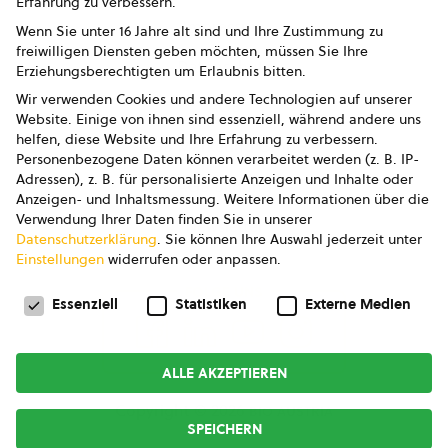
Erfahrung zu verbessern.
Impressum
Wenn Sie unter 16 Jahre alt sind und Ihre Zustimmung zu
freiwilligen Diensten geben möchten, müssen Sie Ihre
Datenschutz
Erziehungsberechtigten um Erlaubnis bitten.
Wir verwenden Cookies und andere Technologien auf unserer
AGB
Website. Einige von ihnen sind essenziell, während andere uns
helfen, diese Website und Ihre Erfahrung zu verbessern.
AGB Marketing GmbH
Personenbezogene Daten können verarbeitet werden (z. B. IP-
Adressen), z. B. für personalisierte Anzeigen und Inhalte oder
AGB Bildung
Anzeigen- und Inhaltsmessung.
Weitere Informationen über die
Verwendung Ihrer Daten finden Sie in unserer
Newsletter
Datenschutzerklärung
.
Sie können Ihre Auswahl jederzeit unter
Einstellungen
widerrufen oder anpassen.
Datenschutzeinstellungen
FOLGE UNS
Essenziell
Statistiken
Externe Medien
ALLE AKZEPTIEREN
Copyright © 2026
bio austria
SPEICHERN