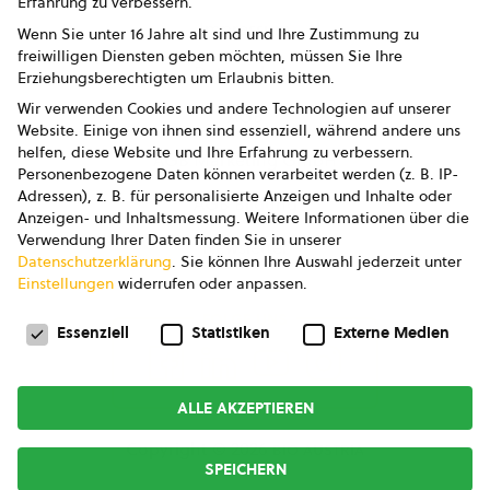
Erfahrung zu verbessern.
Impressum
Wenn Sie unter 16 Jahre alt sind und Ihre Zustimmung zu
freiwilligen Diensten geben möchten, müssen Sie Ihre
Datenschutz
Erziehungsberechtigten um Erlaubnis bitten.
Wir verwenden Cookies und andere Technologien auf unserer
AGB
Website. Einige von ihnen sind essenziell, während andere uns
helfen, diese Website und Ihre Erfahrung zu verbessern.
AGB Marketing GmbH
Personenbezogene Daten können verarbeitet werden (z. B. IP-
Adressen), z. B. für personalisierte Anzeigen und Inhalte oder
AGB Bildung
Anzeigen- und Inhaltsmessung.
Weitere Informationen über die
Verwendung Ihrer Daten finden Sie in unserer
Newsletter
Datenschutzerklärung
.
Sie können Ihre Auswahl jederzeit unter
Einstellungen
widerrufen oder anpassen.
Datenschutzeinstellungen
FOLGE UNS
Essenziell
Statistiken
Externe Medien
ALLE AKZEPTIEREN
Copyright © 2026
bio austria
SPEICHERN