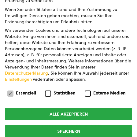
Erfahrung zu verbessern.
Impressum
Wenn Sie unter 16 Jahre alt sind und Ihre Zustimmung zu
freiwilligen Diensten geben möchten, müssen Sie Ihre
Datenschutz
Erziehungsberechtigten um Erlaubnis bitten.
Wir verwenden Cookies und andere Technologien auf unserer
AGB
Website. Einige von ihnen sind essenziell, während andere uns
helfen, diese Website und Ihre Erfahrung zu verbessern.
AGB Marketing GmbH
Personenbezogene Daten können verarbeitet werden (z. B. IP-
Adressen), z. B. für personalisierte Anzeigen und Inhalte oder
AGB Bildung
Anzeigen- und Inhaltsmessung.
Weitere Informationen über die
Verwendung Ihrer Daten finden Sie in unserer
Newsletter
Datenschutzerklärung
.
Sie können Ihre Auswahl jederzeit unter
Einstellungen
widerrufen oder anpassen.
Datenschutzeinstellungen
FOLGE UNS
Essenziell
Statistiken
Externe Medien
ALLE AKZEPTIEREN
Copyright © 2026
bio austria
SPEICHERN