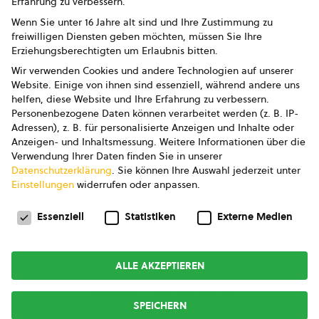
Erfahrung zu verbessern.
Impressum
Wenn Sie unter 16 Jahre alt sind und Ihre Zustimmung zu
freiwilligen Diensten geben möchten, müssen Sie Ihre
Datenschutz
Erziehungsberechtigten um Erlaubnis bitten.
Wir verwenden Cookies und andere Technologien auf unserer
AGB
Website. Einige von ihnen sind essenziell, während andere uns
helfen, diese Website und Ihre Erfahrung zu verbessern.
AGB Marketing GmbH
Personenbezogene Daten können verarbeitet werden (z. B. IP-
Adressen), z. B. für personalisierte Anzeigen und Inhalte oder
AGB Bildung
Anzeigen- und Inhaltsmessung.
Weitere Informationen über die
Verwendung Ihrer Daten finden Sie in unserer
Newsletter
Datenschutzerklärung
.
Sie können Ihre Auswahl jederzeit unter
Einstellungen
widerrufen oder anpassen.
Datenschutzeinstellungen
FOLGE UNS
Essenziell
Statistiken
Externe Medien
ALLE AKZEPTIEREN
Copyright © 2026
bio austria
SPEICHERN