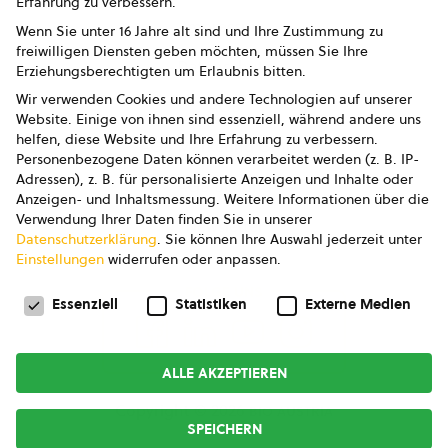
Erfahrung zu verbessern.
Impressum
Wenn Sie unter 16 Jahre alt sind und Ihre Zustimmung zu
freiwilligen Diensten geben möchten, müssen Sie Ihre
Datenschutz
Erziehungsberechtigten um Erlaubnis bitten.
Wir verwenden Cookies und andere Technologien auf unserer
AGB
Website. Einige von ihnen sind essenziell, während andere uns
helfen, diese Website und Ihre Erfahrung zu verbessern.
AGB Marketing GmbH
Personenbezogene Daten können verarbeitet werden (z. B. IP-
Adressen), z. B. für personalisierte Anzeigen und Inhalte oder
AGB Bildung
Anzeigen- und Inhaltsmessung.
Weitere Informationen über die
Verwendung Ihrer Daten finden Sie in unserer
Newsletter
Datenschutzerklärung
.
Sie können Ihre Auswahl jederzeit unter
Einstellungen
widerrufen oder anpassen.
Datenschutzeinstellungen
FOLGE UNS
Essenziell
Statistiken
Externe Medien
ALLE AKZEPTIEREN
Copyright © 2026
bio austria
SPEICHERN