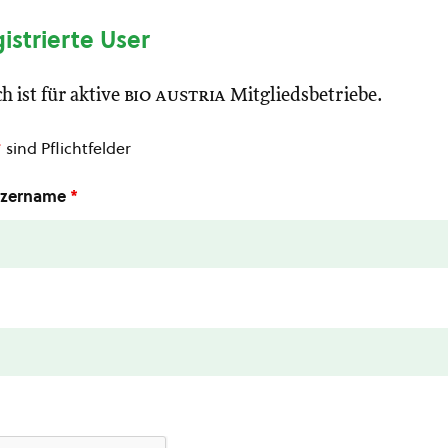
gistrierte User
h ist für aktive
bio austria
Mitgliedsbetriebe.
*
sind Pflichtfelder
utzername
*