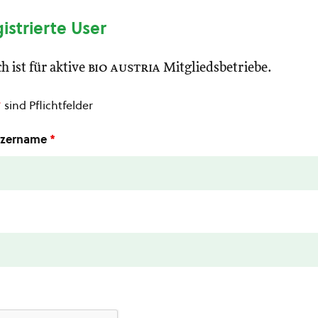
gistrierte User
h ist für aktive
bio austria
Mitgliedsbetriebe.
*
sind Pflichtfelder
utzername
*