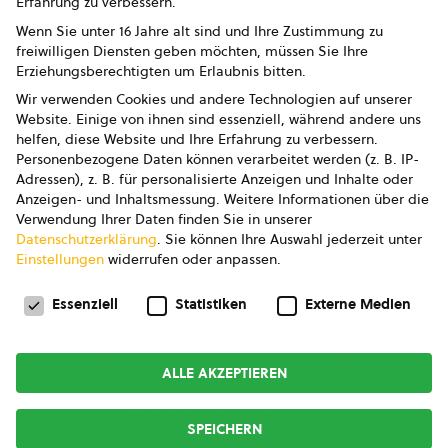
Erfahrung zu verbessern.
Impressum
Wenn Sie unter 16 Jahre alt sind und Ihre Zustimmung zu
freiwilligen Diensten geben möchten, müssen Sie Ihre
Datenschutz
Erziehungsberechtigten um Erlaubnis bitten.
Wir verwenden Cookies und andere Technologien auf unserer
AGB
Website. Einige von ihnen sind essenziell, während andere uns
helfen, diese Website und Ihre Erfahrung zu verbessern.
AGB Marketing GmbH
Personenbezogene Daten können verarbeitet werden (z. B. IP-
Adressen), z. B. für personalisierte Anzeigen und Inhalte oder
AGB Bildung
Anzeigen- und Inhaltsmessung.
Weitere Informationen über die
Verwendung Ihrer Daten finden Sie in unserer
Newsletter
Datenschutzerklärung
.
Sie können Ihre Auswahl jederzeit unter
Einstellungen
widerrufen oder anpassen.
Datenschutzeinstellungen
FOLGE UNS
Essenziell
Statistiken
Externe Medien
ALLE AKZEPTIEREN
Copyright © 2026
bio austria
SPEICHERN