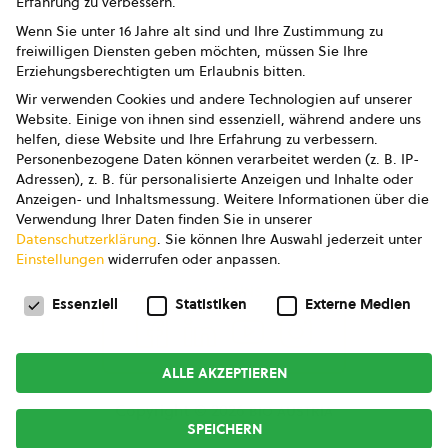
Erfahrung zu verbessern.
Impressum
Wenn Sie unter 16 Jahre alt sind und Ihre Zustimmung zu
freiwilligen Diensten geben möchten, müssen Sie Ihre
Datenschutz
Erziehungsberechtigten um Erlaubnis bitten.
Wir verwenden Cookies und andere Technologien auf unserer
AGB
Website. Einige von ihnen sind essenziell, während andere uns
helfen, diese Website und Ihre Erfahrung zu verbessern.
AGB Marketing GmbH
Personenbezogene Daten können verarbeitet werden (z. B. IP-
Adressen), z. B. für personalisierte Anzeigen und Inhalte oder
AGB Bildung
Anzeigen- und Inhaltsmessung.
Weitere Informationen über die
Verwendung Ihrer Daten finden Sie in unserer
Newsletter
Datenschutzerklärung
.
Sie können Ihre Auswahl jederzeit unter
Einstellungen
widerrufen oder anpassen.
Datenschutzeinstellungen
FOLGE UNS
Essenziell
Statistiken
Externe Medien
ALLE AKZEPTIEREN
Copyright © 2026
bio austria
SPEICHERN