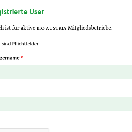
gistrierte User
h ist für aktive
bio austria
Mitgliedsbetriebe.
*
sind Pflichtfelder
utzername
*