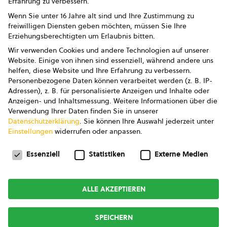
Erfahrung zu verbessern.
Impressum
Wenn Sie unter 16 Jahre alt sind und Ihre Zustimmung zu
freiwilligen Diensten geben möchten, müssen Sie Ihre
Datenschutz
Erziehungsberechtigten um Erlaubnis bitten.
Wir verwenden Cookies und andere Technologien auf unserer
AGB
Website. Einige von ihnen sind essenziell, während andere uns
helfen, diese Website und Ihre Erfahrung zu verbessern.
AGB Marketing GmbH
Personenbezogene Daten können verarbeitet werden (z. B. IP-
Adressen), z. B. für personalisierte Anzeigen und Inhalte oder
AGB Bildung
Anzeigen- und Inhaltsmessung.
Weitere Informationen über die
Verwendung Ihrer Daten finden Sie in unserer
Newsletter
Datenschutzerklärung
.
Sie können Ihre Auswahl jederzeit unter
Einstellungen
widerrufen oder anpassen.
Datenschutzeinstellungen
FOLGE UNS
Essenziell
Statistiken
Externe Medien
ALLE AKZEPTIEREN
Copyright © 2026
bio austria
SPEICHERN