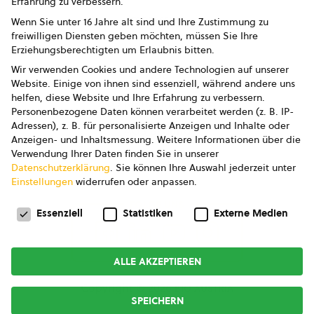
Erfahrung zu verbessern.
Impressum
Wenn Sie unter 16 Jahre alt sind und Ihre Zustimmung zu
freiwilligen Diensten geben möchten, müssen Sie Ihre
Datenschutz
Erziehungsberechtigten um Erlaubnis bitten.
Wir verwenden Cookies und andere Technologien auf unserer
AGB
Website. Einige von ihnen sind essenziell, während andere uns
helfen, diese Website und Ihre Erfahrung zu verbessern.
AGB Marketing GmbH
Personenbezogene Daten können verarbeitet werden (z. B. IP-
Adressen), z. B. für personalisierte Anzeigen und Inhalte oder
AGB Bildung
Anzeigen- und Inhaltsmessung.
Weitere Informationen über die
Verwendung Ihrer Daten finden Sie in unserer
Newsletter
Datenschutzerklärung
.
Sie können Ihre Auswahl jederzeit unter
Einstellungen
widerrufen oder anpassen.
Datenschutzeinstellungen
FOLGE UNS
Essenziell
Statistiken
Externe Medien
ALLE AKZEPTIEREN
Copyright © 2026
bio austria
SPEICHERN