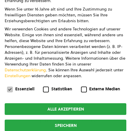
Erfahrung zu verbessern.
Impressum
Wenn Sie unter 16 Jahre alt sind und Ihre Zustimmung zu
freiwilligen Diensten geben möchten, müssen Sie Ihre
Datenschutz
Erziehungsberechtigten um Erlaubnis bitten.
Wir verwenden Cookies und andere Technologien auf unserer
AGB
Website. Einige von ihnen sind essenziell, während andere uns
helfen, diese Website und Ihre Erfahrung zu verbessern.
AGB Marketing GmbH
Personenbezogene Daten können verarbeitet werden (z. B. IP-
Adressen), z. B. für personalisierte Anzeigen und Inhalte oder
AGB Bildung
Anzeigen- und Inhaltsmessung.
Weitere Informationen über die
Verwendung Ihrer Daten finden Sie in unserer
Newsletter
Datenschutzerklärung
.
Sie können Ihre Auswahl jederzeit unter
Einstellungen
widerrufen oder anpassen.
Datenschutzeinstellungen
FOLGE UNS
Essenziell
Statistiken
Externe Medien
ALLE AKZEPTIEREN
Copyright © 2026
bio austria
SPEICHERN