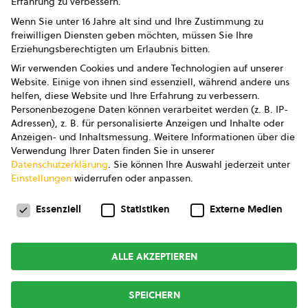
Erfahrung zu verbessern.
Impressum
Wenn Sie unter 16 Jahre alt sind und Ihre Zustimmung zu
freiwilligen Diensten geben möchten, müssen Sie Ihre
Datenschutz
Erziehungsberechtigten um Erlaubnis bitten.
Wir verwenden Cookies und andere Technologien auf unserer
AGB
Website. Einige von ihnen sind essenziell, während andere uns
helfen, diese Website und Ihre Erfahrung zu verbessern.
AGB Marketing GmbH
Personenbezogene Daten können verarbeitet werden (z. B. IP-
Adressen), z. B. für personalisierte Anzeigen und Inhalte oder
AGB Bildung
Anzeigen- und Inhaltsmessung.
Weitere Informationen über die
Verwendung Ihrer Daten finden Sie in unserer
Newsletter
Datenschutzerklärung
.
Sie können Ihre Auswahl jederzeit unter
Einstellungen
widerrufen oder anpassen.
Datenschutzeinstellungen
FOLGE UNS
Essenziell
Statistiken
Externe Medien
ALLE AKZEPTIEREN
Copyright © 2026
bio austria
SPEICHERN