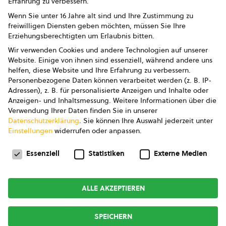
Erfahrung zu verbessern.
Impressum
Wenn Sie unter 16 Jahre alt sind und Ihre Zustimmung zu
freiwilligen Diensten geben möchten, müssen Sie Ihre
Datenschutz
Erziehungsberechtigten um Erlaubnis bitten.
Wir verwenden Cookies und andere Technologien auf unserer
AGB
Website. Einige von ihnen sind essenziell, während andere uns
helfen, diese Website und Ihre Erfahrung zu verbessern.
AGB Marketing GmbH
Personenbezogene Daten können verarbeitet werden (z. B. IP-
Adressen), z. B. für personalisierte Anzeigen und Inhalte oder
AGB Bildung
Anzeigen- und Inhaltsmessung.
Weitere Informationen über die
Verwendung Ihrer Daten finden Sie in unserer
Newsletter
Datenschutzerklärung
.
Sie können Ihre Auswahl jederzeit unter
Einstellungen
widerrufen oder anpassen.
Datenschutzeinstellungen
FOLGE UNS
Essenziell
Statistiken
Externe Medien
ALLE AKZEPTIEREN
Copyright © 2026
bio austria
SPEICHERN