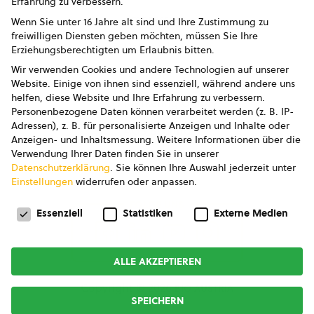
Erfahrung zu verbessern.
Impressum
Wenn Sie unter 16 Jahre alt sind und Ihre Zustimmung zu
freiwilligen Diensten geben möchten, müssen Sie Ihre
Datenschutz
Erziehungsberechtigten um Erlaubnis bitten.
Wir verwenden Cookies und andere Technologien auf unserer
AGB
Website. Einige von ihnen sind essenziell, während andere uns
helfen, diese Website und Ihre Erfahrung zu verbessern.
AGB Marketing GmbH
Personenbezogene Daten können verarbeitet werden (z. B. IP-
Adressen), z. B. für personalisierte Anzeigen und Inhalte oder
AGB Bildung
Anzeigen- und Inhaltsmessung.
Weitere Informationen über die
Verwendung Ihrer Daten finden Sie in unserer
Newsletter
Datenschutzerklärung
.
Sie können Ihre Auswahl jederzeit unter
Einstellungen
widerrufen oder anpassen.
Datenschutzeinstellungen
FOLGE UNS
Essenziell
Statistiken
Externe Medien
ALLE AKZEPTIEREN
Copyright © 2026
bio austria
SPEICHERN