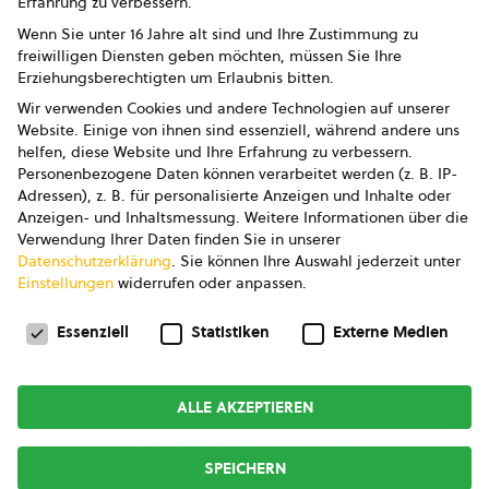
Erfahrung zu verbessern.
Impressum
Wenn Sie unter 16 Jahre alt sind und Ihre Zustimmung zu
freiwilligen Diensten geben möchten, müssen Sie Ihre
Datenschutz
Erziehungsberechtigten um Erlaubnis bitten.
Wir verwenden Cookies und andere Technologien auf unserer
AGB
Website. Einige von ihnen sind essenziell, während andere uns
helfen, diese Website und Ihre Erfahrung zu verbessern.
AGB Marketing GmbH
Personenbezogene Daten können verarbeitet werden (z. B. IP-
Adressen), z. B. für personalisierte Anzeigen und Inhalte oder
AGB Bildung
Anzeigen- und Inhaltsmessung.
Weitere Informationen über die
Verwendung Ihrer Daten finden Sie in unserer
Newsletter
Datenschutzerklärung
.
Sie können Ihre Auswahl jederzeit unter
Einstellungen
widerrufen oder anpassen.
Datenschutzeinstellungen
FOLGE UNS
Essenziell
Statistiken
Externe Medien
ALLE AKZEPTIEREN
Copyright © 2026
bio austria
SPEICHERN