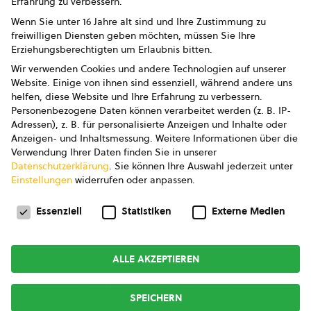
Erfahrung zu verbessern.
Impressum
Wenn Sie unter 16 Jahre alt sind und Ihre Zustimmung zu
freiwilligen Diensten geben möchten, müssen Sie Ihre
Datenschutz
Erziehungsberechtigten um Erlaubnis bitten.
Wir verwenden Cookies und andere Technologien auf unserer
AGB
Website. Einige von ihnen sind essenziell, während andere uns
helfen, diese Website und Ihre Erfahrung zu verbessern.
AGB Marketing GmbH
Personenbezogene Daten können verarbeitet werden (z. B. IP-
Adressen), z. B. für personalisierte Anzeigen und Inhalte oder
AGB Bildung
Anzeigen- und Inhaltsmessung.
Weitere Informationen über die
Verwendung Ihrer Daten finden Sie in unserer
Newsletter
Datenschutzerklärung
.
Sie können Ihre Auswahl jederzeit unter
Einstellungen
widerrufen oder anpassen.
Datenschutzeinstellungen
FOLGE UNS
Essenziell
Statistiken
Externe Medien
ALLE AKZEPTIEREN
Copyright © 2026
bio austria
SPEICHERN