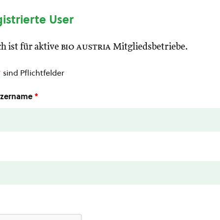
gistrierte User
h ist für aktive
bio austria
Mitgliedsbetriebe.
*
sind Pflichtfelder
utzername
*