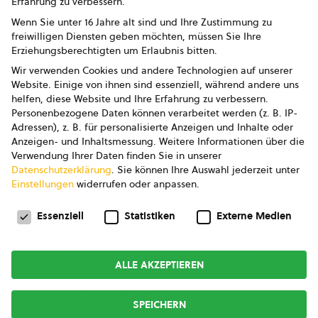
Erfahrung zu verbessern.
Impressum
Wenn Sie unter 16 Jahre alt sind und Ihre Zustimmung zu
freiwilligen Diensten geben möchten, müssen Sie Ihre
Datenschutz
Erziehungsberechtigten um Erlaubnis bitten.
Wir verwenden Cookies und andere Technologien auf unserer
AGB
Website. Einige von ihnen sind essenziell, während andere uns
helfen, diese Website und Ihre Erfahrung zu verbessern.
AGB Marketing GmbH
Personenbezogene Daten können verarbeitet werden (z. B. IP-
Adressen), z. B. für personalisierte Anzeigen und Inhalte oder
AGB Bildung
Anzeigen- und Inhaltsmessung.
Weitere Informationen über die
Verwendung Ihrer Daten finden Sie in unserer
Newsletter
Datenschutzerklärung
.
Sie können Ihre Auswahl jederzeit unter
Einstellungen
widerrufen oder anpassen.
Datenschutzeinstellungen
FOLGE UNS
Essenziell
Statistiken
Externe Medien
ALLE AKZEPTIEREN
Copyright © 2026
bio austria
SPEICHERN