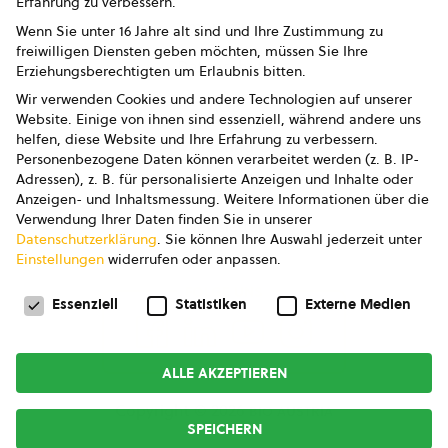
Erfahrung zu verbessern.
Impressum
Wenn Sie unter 16 Jahre alt sind und Ihre Zustimmung zu
freiwilligen Diensten geben möchten, müssen Sie Ihre
Datenschutz
Erziehungsberechtigten um Erlaubnis bitten.
Wir verwenden Cookies und andere Technologien auf unserer
AGB
Website. Einige von ihnen sind essenziell, während andere uns
helfen, diese Website und Ihre Erfahrung zu verbessern.
AGB Marketing GmbH
Personenbezogene Daten können verarbeitet werden (z. B. IP-
Adressen), z. B. für personalisierte Anzeigen und Inhalte oder
AGB Bildung
Anzeigen- und Inhaltsmessung.
Weitere Informationen über die
Verwendung Ihrer Daten finden Sie in unserer
Newsletter
Datenschutzerklärung
.
Sie können Ihre Auswahl jederzeit unter
Einstellungen
widerrufen oder anpassen.
Datenschutzeinstellungen
FOLGE UNS
Essenziell
Statistiken
Externe Medien
ALLE AKZEPTIEREN
Copyright © 2026
bio austria
SPEICHERN