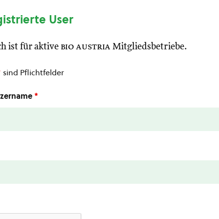
gistrierte User
h ist für aktive
bio austria
Mitgliedsbetriebe.
*
sind Pflichtfelder
utzername
*