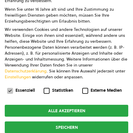
Erfahrung zu verbessern.
Impressum
Wenn Sie unter 16 Jahre alt sind und Ihre Zustimmung zu
freiwilligen Diensten geben möchten, müssen Sie Ihre
Datenschutz
Erziehungsberechtigten um Erlaubnis bitten.
Wir verwenden Cookies und andere Technologien auf unserer
AGB
Website. Einige von ihnen sind essenziell, während andere uns
helfen, diese Website und Ihre Erfahrung zu verbessern.
AGB Marketing GmbH
Personenbezogene Daten können verarbeitet werden (z. B. IP-
Adressen), z. B. für personalisierte Anzeigen und Inhalte oder
AGB Bildung
Anzeigen- und Inhaltsmessung.
Weitere Informationen über die
Verwendung Ihrer Daten finden Sie in unserer
Newsletter
Datenschutzerklärung
.
Sie können Ihre Auswahl jederzeit unter
Einstellungen
widerrufen oder anpassen.
Datenschutzeinstellungen
FOLGE UNS
Essenziell
Statistiken
Externe Medien
ALLE AKZEPTIEREN
Copyright © 2026
bio austria
SPEICHERN