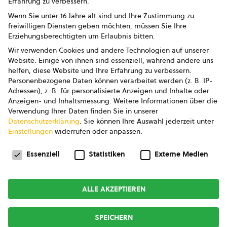
Erfahrung zu verbessern.
Impressum
Wenn Sie unter 16 Jahre alt sind und Ihre Zustimmung zu
freiwilligen Diensten geben möchten, müssen Sie Ihre
Datenschutz
Erziehungsberechtigten um Erlaubnis bitten.
Wir verwenden Cookies und andere Technologien auf unserer
AGB
Website. Einige von ihnen sind essenziell, während andere uns
helfen, diese Website und Ihre Erfahrung zu verbessern.
AGB Marketing GmbH
Personenbezogene Daten können verarbeitet werden (z. B. IP-
Adressen), z. B. für personalisierte Anzeigen und Inhalte oder
AGB Bildung
Anzeigen- und Inhaltsmessung.
Weitere Informationen über die
Verwendung Ihrer Daten finden Sie in unserer
Newsletter
Datenschutzerklärung
.
Sie können Ihre Auswahl jederzeit unter
Einstellungen
widerrufen oder anpassen.
Datenschutzeinstellungen
FOLGE UNS
Essenziell
Statistiken
Externe Medien
ALLE AKZEPTIEREN
Copyright © 2026
bio austria
SPEICHERN