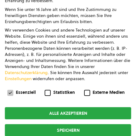
Erfahrung zu verbessern.
Impressum
Wenn Sie unter 16 Jahre alt sind und Ihre Zustimmung zu
freiwilligen Diensten geben möchten, müssen Sie Ihre
Datenschutz
Erziehungsberechtigten um Erlaubnis bitten.
Wir verwenden Cookies und andere Technologien auf unserer
AGB
Website. Einige von ihnen sind essenziell, während andere uns
helfen, diese Website und Ihre Erfahrung zu verbessern.
AGB Marketing GmbH
Personenbezogene Daten können verarbeitet werden (z. B. IP-
Adressen), z. B. für personalisierte Anzeigen und Inhalte oder
AGB Bildung
Anzeigen- und Inhaltsmessung.
Weitere Informationen über die
Verwendung Ihrer Daten finden Sie in unserer
Newsletter
Datenschutzerklärung
.
Sie können Ihre Auswahl jederzeit unter
Einstellungen
widerrufen oder anpassen.
Datenschutzeinstellungen
FOLGE UNS
Essenziell
Statistiken
Externe Medien
ALLE AKZEPTIEREN
Copyright © 2026
bio austria
SPEICHERN