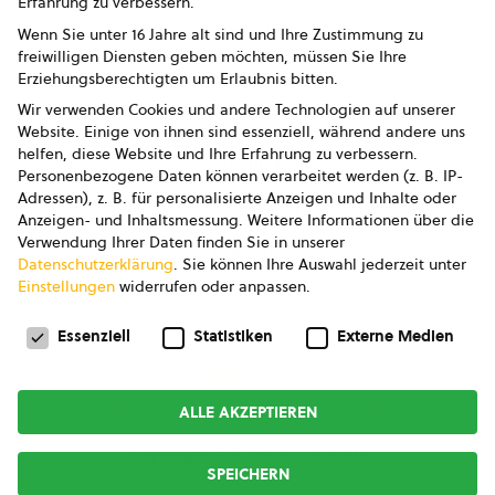
Erfahrung zu verbessern.
Impressum
Wenn Sie unter 16 Jahre alt sind und Ihre Zustimmung zu
freiwilligen Diensten geben möchten, müssen Sie Ihre
Datenschutz
Erziehungsberechtigten um Erlaubnis bitten.
Wir verwenden Cookies und andere Technologien auf unserer
AGB
Website. Einige von ihnen sind essenziell, während andere uns
helfen, diese Website und Ihre Erfahrung zu verbessern.
AGB Marketing GmbH
Personenbezogene Daten können verarbeitet werden (z. B. IP-
Adressen), z. B. für personalisierte Anzeigen und Inhalte oder
AGB Bildung
Anzeigen- und Inhaltsmessung.
Weitere Informationen über die
Verwendung Ihrer Daten finden Sie in unserer
Newsletter
Datenschutzerklärung
.
Sie können Ihre Auswahl jederzeit unter
Einstellungen
widerrufen oder anpassen.
Datenschutzeinstellungen
FOLGE UNS
Essenziell
Statistiken
Externe Medien
ALLE AKZEPTIEREN
Copyright © 2026
bio austria
SPEICHERN