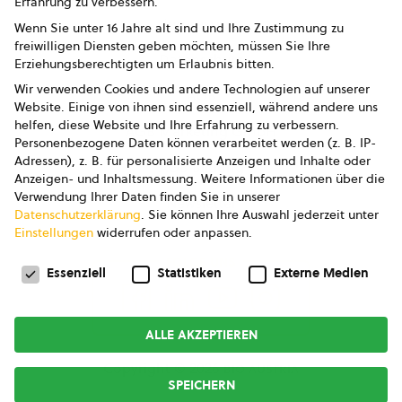
Erfahrung zu verbessern.
Impressum
Wenn Sie unter 16 Jahre alt sind und Ihre Zustimmung zu
freiwilligen Diensten geben möchten, müssen Sie Ihre
Datenschutz
Erziehungsberechtigten um Erlaubnis bitten.
Wir verwenden Cookies und andere Technologien auf unserer
AGB
Website. Einige von ihnen sind essenziell, während andere uns
helfen, diese Website und Ihre Erfahrung zu verbessern.
AGB Marketing GmbH
Personenbezogene Daten können verarbeitet werden (z. B. IP-
Adressen), z. B. für personalisierte Anzeigen und Inhalte oder
AGB Bildung
Anzeigen- und Inhaltsmessung.
Weitere Informationen über die
Verwendung Ihrer Daten finden Sie in unserer
Newsletter
Datenschutzerklärung
.
Sie können Ihre Auswahl jederzeit unter
Einstellungen
widerrufen oder anpassen.
Datenschutzeinstellungen
FOLGE UNS
Essenziell
Statistiken
Externe Medien
ALLE AKZEPTIEREN
Copyright © 2026
bio austria
SPEICHERN