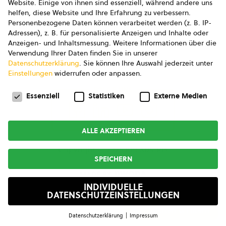
Website. Einige von ihnen sind essenziell, während andere uns
helfen, diese Website und Ihre Erfahrung zu verbessern.
AGB Marketing GmbH
Personenbezogene Daten können verarbeitet werden (z. B. IP-
Adressen), z. B. für personalisierte Anzeigen und Inhalte oder
AGB Bildung
Anzeigen- und Inhaltsmessung.
Weitere Informationen über die
Verwendung Ihrer Daten finden Sie in unserer
Newsletter
Datenschutzerklärung
.
Sie können Ihre Auswahl jederzeit unter
Einstellungen
widerrufen oder anpassen.
Datenschutzeinstellungen
FOLGE UNS
Essenziell
Statistiken
Externe Medien
ALLE AKZEPTIEREN
Copyright © 2026
bio austria
SPEICHERN
MADE BY
INDIVIDUELLE
DATENSCHUTZEINSTELLUNGEN
Suchen & Filtern
Datenschutzerklärung
Impressum
Datenschutzeinstellungen