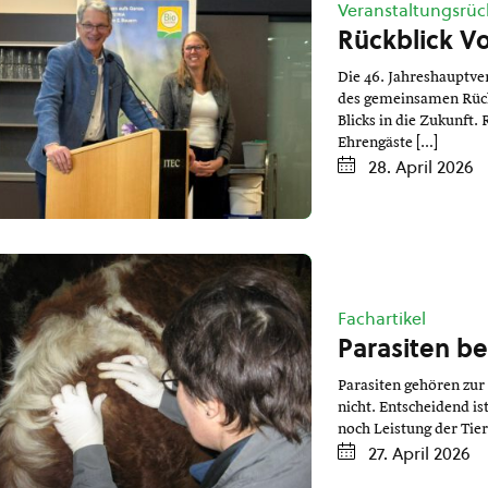
Veranstaltungsrüc
Rückblick V
Die 46. Jahreshauptv
des gemeinsamen Rückb
Blicks in die Zukunft
Ehrengäste […]
28. April 2026
Fachartikel
Parasiten be
Parasiten gehören zur 
nicht. Entscheidend is
noch Leistung der Tier
27. April 2026