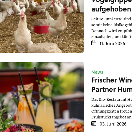
aufgehoben
Seit 10. Juni 2026 sind
somit keine Risikoge
Dennoch wird empfohl
einzuhalten, um künft
11. Juni 2026
News
Frischer Wi
Partner Hum
Das Bio-Restaurant Hu
kulinarisches Angebot.
Öffnungszeiten freuen
Frühstücksangebot an
03. Juni 2026