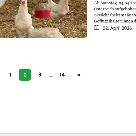
Ab Samstag, 04.04.202
Österreich aufgehoben
Biosicherheitsmaßnahm
Geflügelhalter:innen 
02. April 2026
1
3
14
»
2
…