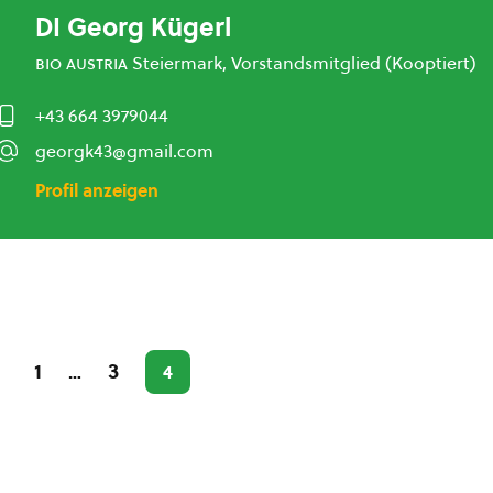
DI Georg Kügerl
bio austria
Steiermark, Vorstandsmitglied (Kooptiert)
+43 664 3979044
georgk43@gmail.com
Profil anzeigen
1
3
…
4