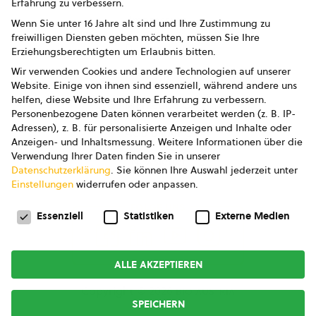
Erfahrung zu verbessern.
Impressum
Wenn Sie unter 16 Jahre alt sind und Ihre Zustimmung zu
freiwilligen Diensten geben möchten, müssen Sie Ihre
Datenschutz
Erziehungsberechtigten um Erlaubnis bitten.
Wir verwenden Cookies und andere Technologien auf unserer
AGB
Website. Einige von ihnen sind essenziell, während andere uns
helfen, diese Website und Ihre Erfahrung zu verbessern.
AGB Marketing GmbH
Personenbezogene Daten können verarbeitet werden (z. B. IP-
Adressen), z. B. für personalisierte Anzeigen und Inhalte oder
AGB Bildung
Anzeigen- und Inhaltsmessung.
Weitere Informationen über die
Verwendung Ihrer Daten finden Sie in unserer
Newsletter
Datenschutzerklärung
.
Sie können Ihre Auswahl jederzeit unter
Einstellungen
widerrufen oder anpassen.
Datenschutzeinstellungen
FOLGE UNS
Essenziell
Statistiken
Externe Medien
ALLE AKZEPTIEREN
Copyright © 2026
bio austria
SPEICHERN